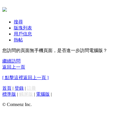
搜尋
版塊列表
用戶信息
熱帖
您訪問的頁面無手機頁面，是否進一步訪問電腦版？
繼續訪問
返回上一頁
[ 點擊這裡返回上一頁 ]
首頁
|
登錄
|
註冊
標準版
|
觸屏版
|
電腦版
|
© Comsenz Inc.