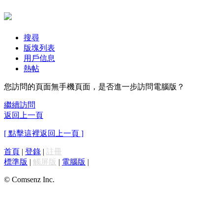
搜尋
版塊列表
用戶信息
熱帖
您訪問的頁面無手機頁面，是否進一步訪問電腦版？
繼續訪問
返回上一頁
[ 點擊這裡返回上一頁 ]
首頁
|
登錄
|
註冊
標準版
|
觸屏版
|
電腦版
|
© Comsenz Inc.