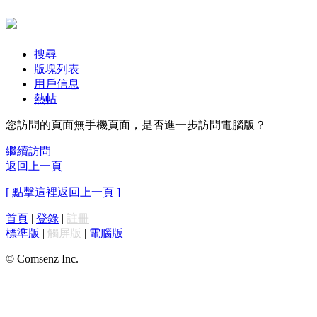
搜尋
版塊列表
用戶信息
熱帖
您訪問的頁面無手機頁面，是否進一步訪問電腦版？
繼續訪問
返回上一頁
[ 點擊這裡返回上一頁 ]
首頁
|
登錄
|
註冊
標準版
|
觸屏版
|
電腦版
|
© Comsenz Inc.