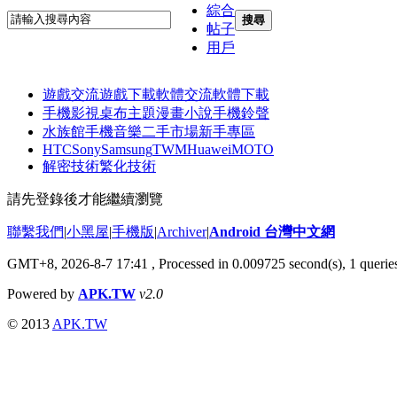
綜合
搜尋
帖子
用戶
遊戲交流
遊戲下載
軟體交流
軟體下載
手機影視
桌布主題
漫畫小說
手機鈴聲
水族館
手機音樂
二手市場
新手專區
HTC
Sony
Samsung
TWM
Huawei
MOTO
解密技術
繁化技術
請先登錄後才能繼續瀏覽
聯繫我們
|
小黑屋
|
手機版
|
Archiver
|
Android 台灣中文網
GMT+8, 2026-8-7 17:41
, Processed in 0.009725 second(s), 1 quer
Powered by
APK.TW
v2.0
© 2013
APK.TW