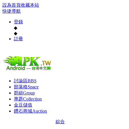
設為首頁
收藏本站
快捷導航
登錄
◆
◆
註冊
討論區
BBS
部落格
Space
群組
Group
專題
Collection
金豆儲值
鑽石商城
Auction
綜合