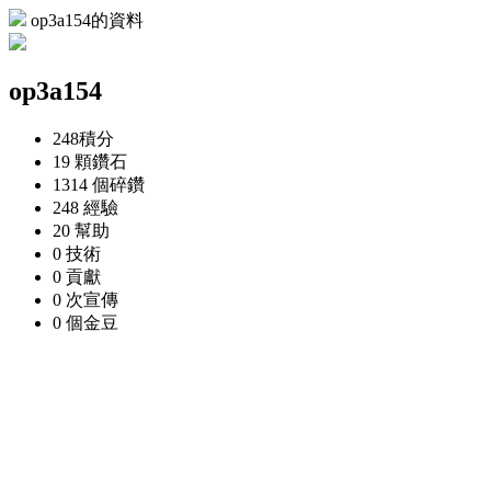
op3a154的資料
op3a154
248
積分
19 顆
鑽石
1314 個
碎鑽
248
經驗
20
幫助
0
技術
0
貢獻
0 次
宣傳
0 個
金豆