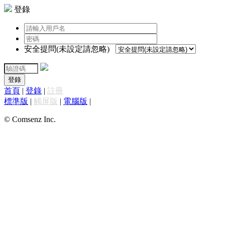
登錄
安全提問(未設定請忽略)
登錄
首頁
|
登錄
|
註冊
標準版
|
觸屏版
|
電腦版
|
© Comsenz Inc.