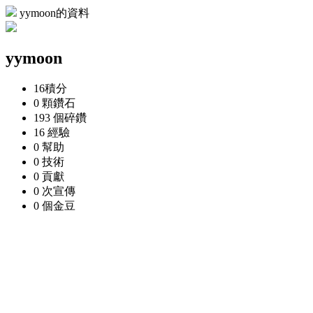
yymoon的資料
yymoon
16
積分
0 顆
鑽石
193 個
碎鑽
16
經驗
0
幫助
0
技術
0
貢獻
0 次
宣傳
0 個
金豆