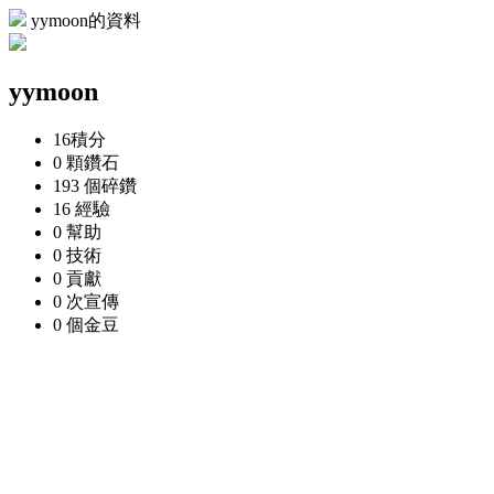
yymoon的資料
yymoon
16
積分
0 顆
鑽石
193 個
碎鑽
16
經驗
0
幫助
0
技術
0
貢獻
0 次
宣傳
0 個
金豆