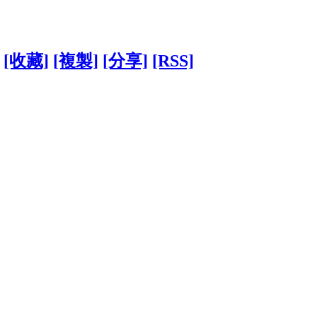
[收藏]
[複製]
[分享]
[RSS]