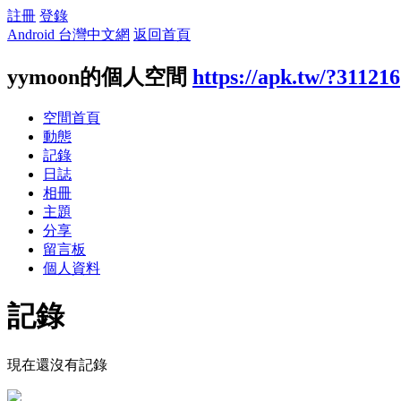
註冊
登錄
Android 台灣中文網
返回首頁
yymoon的個人空間
https://apk.tw/?311216
空間首頁
動態
記錄
日誌
相冊
主題
分享
留言板
個人資料
記錄
現在還沒有記錄