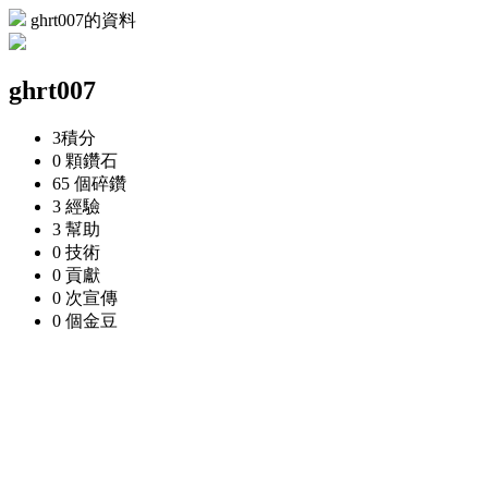
ghrt007的資料
ghrt007
3
積分
0 顆
鑽石
65 個
碎鑽
3
經驗
3
幫助
0
技術
0
貢獻
0 次
宣傳
0 個
金豆