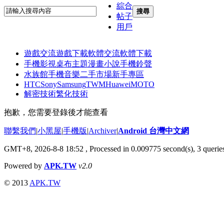
綜合
搜尋
帖子
用戶
遊戲交流
遊戲下載
軟體交流
軟體下載
手機影視
桌布主題
漫畫小說
手機鈴聲
水族館
手機音樂
二手市場
新手專區
HTC
Sony
Samsung
TWM
Huawei
MOTO
解密技術
繁化技術
抱歉，您需要登錄後才能查看
聯繫我們
|
小黑屋
|
手機版
|
Archiver
|
Android 台灣中文網
GMT+8, 2026-8-8 18:52
, Processed in 0.009775 second(s), 3 quer
Powered by
APK.TW
v2.0
© 2013
APK.TW