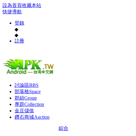
設為首頁
收藏本站
快捷導航
登錄
◆
◆
註冊
討論區
BBS
部落格
Space
群組
Group
專題
Collection
金豆儲值
鑽石商城
Auction
綜合