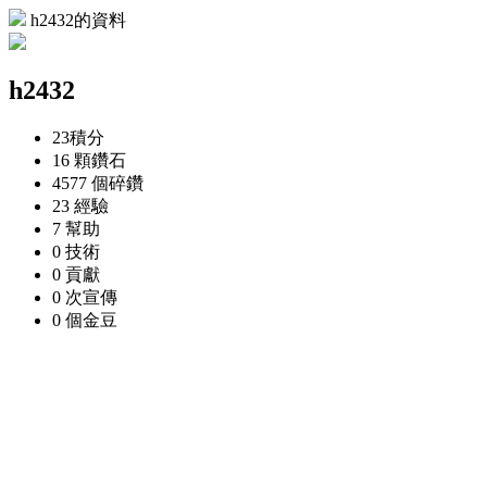
h2432的資料
h2432
23
積分
16 顆
鑽石
4577 個
碎鑽
23
經驗
7
幫助
0
技術
0
貢獻
0 次
宣傳
0 個
金豆