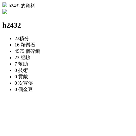
h2432的資料
h2432
23
積分
16 顆
鑽石
4575 個
碎鑽
23
經驗
7
幫助
0
技術
0
貢獻
0 次
宣傳
0 個
金豆