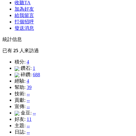
收聽TA
加為好友
給我留言
打個招呼
發送消息
統計信息
已有
25
人來訪過
積分:
4
鑽石:
1
碎鑽:
688
經驗:
4
幫助:
39
技術:
--
貢獻:
--
宣傳:
--
金豆:
--
好友:
11
主題:
--
日誌:
--