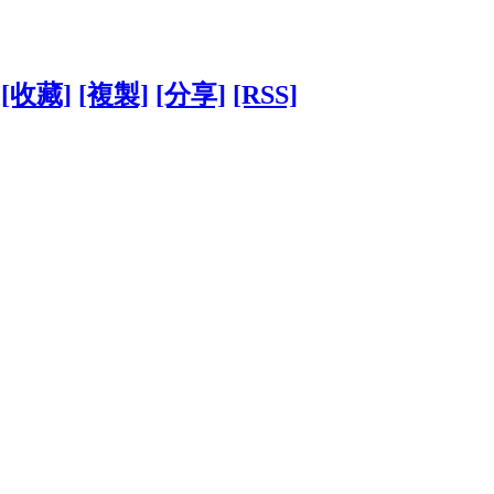
[收藏]
[複製]
[分享]
[RSS]