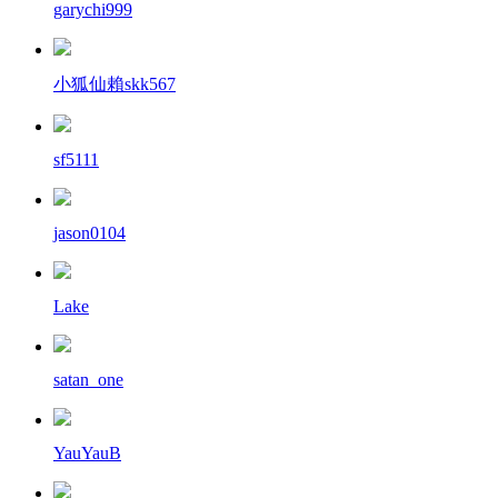
garychi999
小狐仙賴skk567
sf5111
jason0104
Lake
satan_one
YauYauB