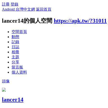
註冊
登錄
Android 台灣中文網
返回首頁
lancer14的個人空間
https://apk.tw/?31011
空間首頁
動態
記錄
日誌
相冊
主題
分享
留言板
個人資料
頭像
lancer14