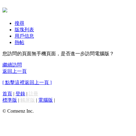
搜尋
版塊列表
用戶信息
熱帖
您訪問的頁面無手機頁面，是否進一步訪問電腦版？
繼續訪問
返回上一頁
[ 點擊這裡返回上一頁 ]
首頁
|
登錄
|
註冊
標準版
|
觸屏版
|
電腦版
|
© Comsenz Inc.