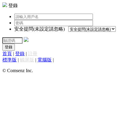
登錄
安全提問(未設定請忽略)
登錄
首頁
|
登錄
|
註冊
標準版
|
觸屏版
|
電腦版
|
© Comsenz Inc.