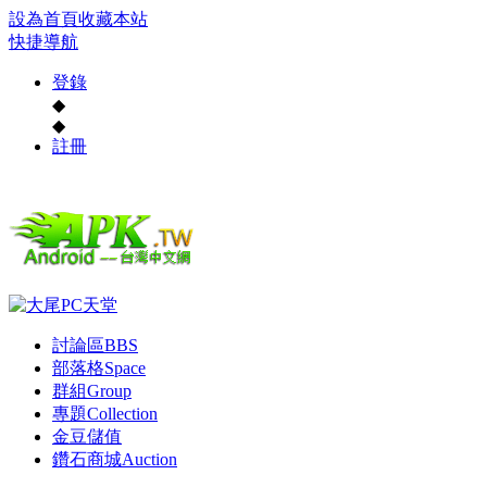
設為首頁
收藏本站
快捷導航
登錄
◆
◆
註冊
討論區
BBS
部落格
Space
群組
Group
專題
Collection
金豆儲值
鑽石商城
Auction