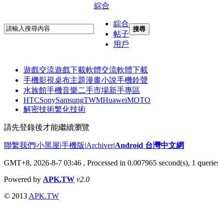
綜合
綜合
搜尋
帖子
用戶
遊戲交流
遊戲下載
軟體交流
軟體下載
手機影視
桌布主題
漫畫小說
手機鈴聲
水族館
手機音樂
二手市場
新手專區
HTC
Sony
Samsung
TWM
Huawei
MOTO
解密技術
繁化技術
請先登錄後才能繼續瀏覽
聯繫我們
|
小黑屋
|
手機版
|
Archiver
|
Android 台灣中文網
GMT+8, 2026-8-7 03:46
, Processed in 0.007965 second(s), 1 quer
Powered by
APK.TW
v2.0
© 2013
APK.TW