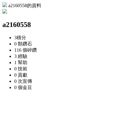
a2160558的資料
a2160558
3
積分
0 顆
鑽石
116 個
碎鑽
3
經驗
1
幫助
0
技術
0
貢獻
0 次
宣傳
0 個
金豆