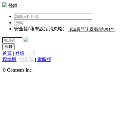
登錄
安全提問(未設定請忽略)
登錄
首頁
|
登錄
|
註冊
標準版
|
觸屏版
|
電腦版
|
© Comsenz Inc.