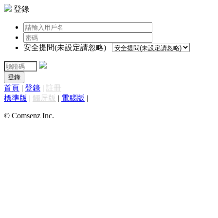
登錄
安全提問(未設定請忽略)
登錄
首頁
|
登錄
|
註冊
標準版
|
觸屏版
|
電腦版
|
© Comsenz Inc.