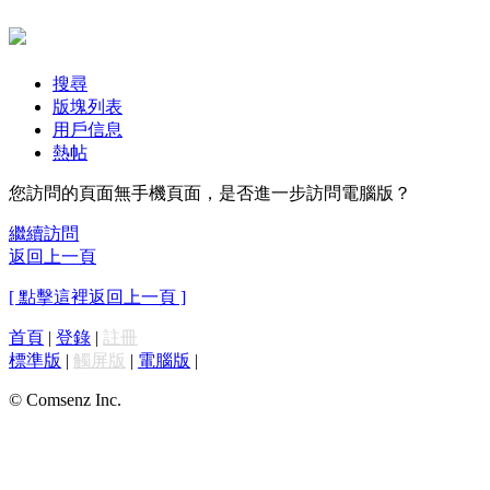
搜尋
版塊列表
用戶信息
熱帖
您訪問的頁面無手機頁面，是否進一步訪問電腦版？
繼續訪問
返回上一頁
[ 點擊這裡返回上一頁 ]
首頁
|
登錄
|
註冊
標準版
|
觸屏版
|
電腦版
|
© Comsenz Inc.