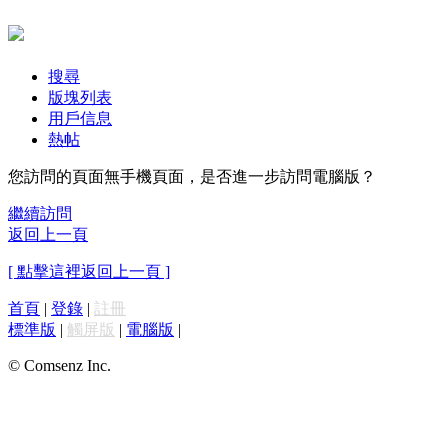
搜尋
版塊列表
用戶信息
熱帖
您訪問的頁面無手機頁面，是否進一步訪問電腦版？
繼續訪問
返回上一頁
[ 點擊這裡返回上一頁 ]
首頁
|
登錄
|
註冊
標準版
|
觸屏版
|
電腦版
|
© Comsenz Inc.