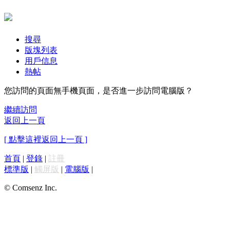
搜尋
版塊列表
用戶信息
熱帖
您訪問的頁面無手機頁面，是否進一步訪問電腦版？
繼續訪問
返回上一頁
[ 點擊這裡返回上一頁 ]
首頁
|
登錄
|
註冊
標準版
|
觸屏版
|
電腦版
|
© Comsenz Inc.