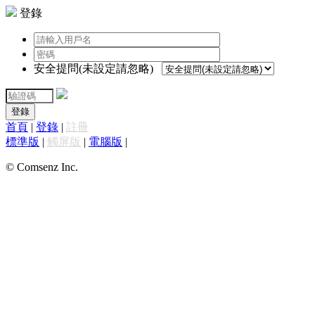
登錄
安全提問(未設定請忽略)
登錄
首頁
|
登錄
|
註冊
標準版
|
觸屏版
|
電腦版
|
© Comsenz Inc.