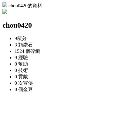
chou0420的資料
chou0420
9
積分
3 顆
鑽石
1524 個
碎鑽
9
經驗
0
幫助
0
技術
0
貢獻
0 次
宣傳
0 個
金豆