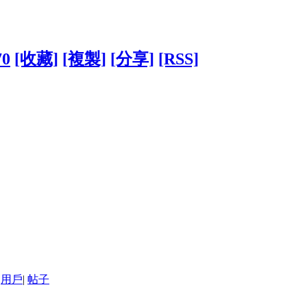
70
[收藏]
[複製]
[分享]
[RSS]
用戶
|
帖子