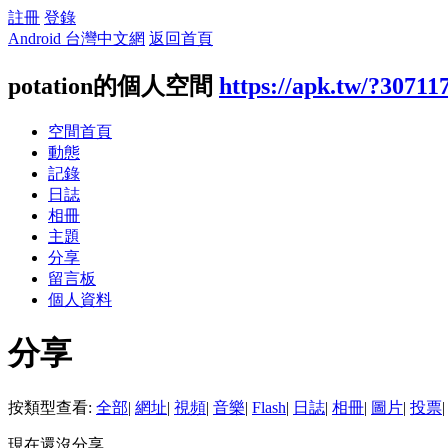
註冊
登錄
Android 台灣中文網
返回首頁
potation的個人空間
https://apk.tw/?30711
空間首頁
動態
記錄
日誌
相冊
主題
分享
留言板
個人資料
分享
按類型查看:
全部
|
網址
|
視頻
|
音樂
|
Flash
|
日誌
|
相冊
|
圖片
|
投票
|
現在還沒分享