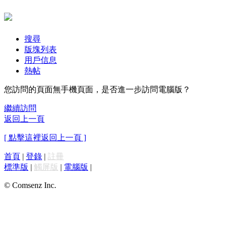
搜尋
版塊列表
用戶信息
熱帖
您訪問的頁面無手機頁面，是否進一步訪問電腦版？
繼續訪問
返回上一頁
[ 點擊這裡返回上一頁 ]
首頁
|
登錄
|
註冊
標準版
|
觸屏版
|
電腦版
|
© Comsenz Inc.