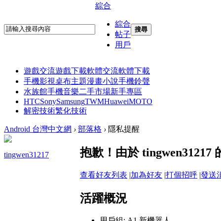
綜合
綜合
搜尋
帖子
用戶
遊戲交流
遊戲下載
軟體交流
軟體下載
手機影視
桌布主題
漫畫小說
手機鈴聲
水族館
手機音樂
二手市場
新手專區
HTC
Sony
Samsung
TWM
Huawei
MOTO
解密技術
繁化技術
Android 台灣中文網
›
部落格
›
隱私提醒
抱歉！由於 tingwen31
tingwen31217
查看好友列表
|
加為好友
|
打個招呼
|
發送
活躍概況
用戶組:
A1 新機器人