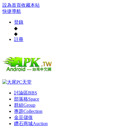
設為首頁
收藏本站
快捷導航
登錄
◆
◆
註冊
討論區
BBS
部落格
Space
群組
Group
專題
Collection
金豆儲值
鑽石商城
Auction