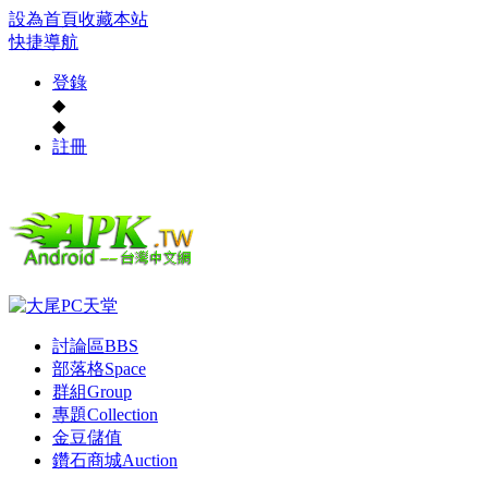
設為首頁
收藏本站
快捷導航
登錄
◆
◆
註冊
討論區
BBS
部落格
Space
群組
Group
專題
Collection
金豆儲值
鑽石商城
Auction