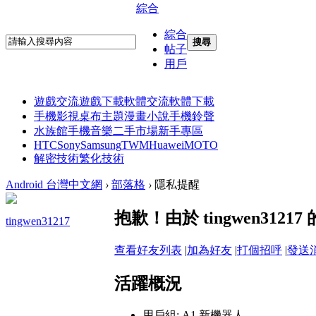
綜合
綜合
搜尋
帖子
用戶
遊戲交流
遊戲下載
軟體交流
軟體下載
手機影視
桌布主題
漫畫小說
手機鈴聲
水族館
手機音樂
二手市場
新手專區
HTC
Sony
Samsung
TWM
Huawei
MOTO
解密技術
繁化技術
Android 台灣中文網
›
部落格
›
隱私提醒
抱歉！由於 tingwen31
tingwen31217
查看好友列表
|
加為好友
|
打個招呼
|
發送
活躍概況
用戶組:
A1 新機器人