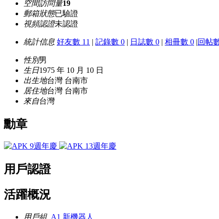
空間訪問量
19
郵箱狀態
已驗證
視頻認證
未認證
統計信息
好友數 11
|
記錄數 0
|
日誌數 0
|
相冊數 0
|
回帖數
性別
男
生日
1975 年 10 月 10 日
出生地
台灣 台南市
居住地
台灣 台南市
來自
台灣
勳章
用戶認證
活躍概況
用戶組
A1 新機器人