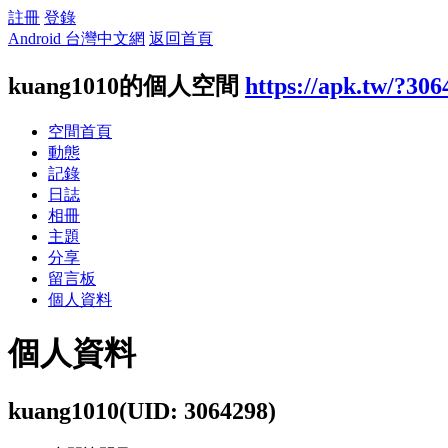
註冊
登錄
Android 台灣中文網
返回首頁
kuang1010的個人空間
https://apk.tw/?306
空間首頁
動態
記錄
日誌
相冊
主題
分享
留言板
個人資料
個人資料
kuang1010
(UID: 3064298)