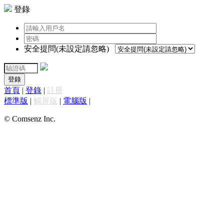
登錄
安全提問(未設定請忽略)
登錄
首頁
|
登錄
|
註冊
標準版
|
觸屏版
|
電腦版
|
© Comsenz Inc.