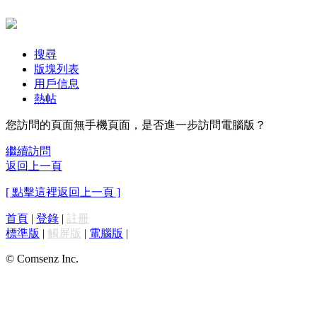
搜尋
版塊列表
用戶信息
熱帖
您訪問的頁面無手機頁面，是否進一步訪問電腦版？
繼續訪問
返回上一頁
[ 點擊這裡返回上一頁 ]
首頁
|
登錄
|
註冊
標準版
|
觸屏版
|
電腦版
|
© Comsenz Inc.