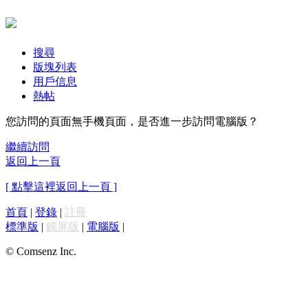
搜尋
版塊列表
用戶信息
熱帖
您訪問的頁面無手機頁面，是否進一步訪問電腦版？
繼續訪問
返回上一頁
[ 點擊這裡返回上一頁 ]
首頁
|
登錄
|
註冊
標準版
|
觸屏版
|
電腦版
|
© Comsenz Inc.