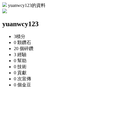
yuanwcy123的資料
yuanwcy123
3
積分
0 顆
鑽石
20 個
碎鑽
3
經驗
0
幫助
0
技術
0
貢獻
0 次
宣傳
0 個
金豆