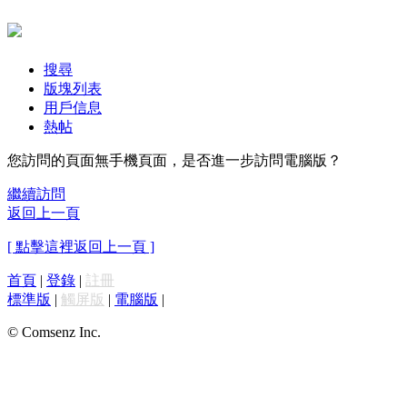
搜尋
版塊列表
用戶信息
熱帖
您訪問的頁面無手機頁面，是否進一步訪問電腦版？
繼續訪問
返回上一頁
[ 點擊這裡返回上一頁 ]
首頁
|
登錄
|
註冊
標準版
|
觸屏版
|
電腦版
|
© Comsenz Inc.