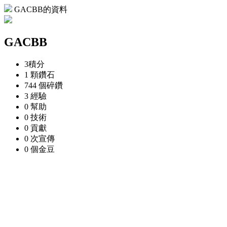
GACBB的資料
GACBB
3
積分
1 顆
鑽石
744 個
碎鑽
3
經驗
0
幫助
0
技術
0
貢獻
0 次
宣傳
0 個
金豆