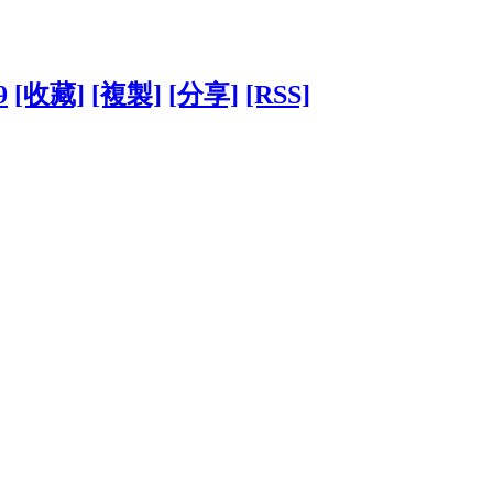
9
[收藏]
[複製]
[分享]
[RSS]