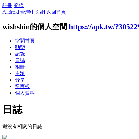
註冊
登錄
Android 台灣中文網
返回首頁
wishshin的個人空間
https://apk.tw/?30522
空間首頁
動態
記錄
日誌
相冊
主題
分享
留言板
個人資料
日誌
還沒有相關的日誌