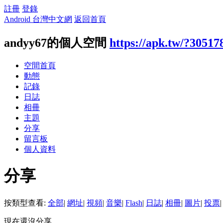
註冊
登錄
Android 台灣中文網
返回首頁
andyy67的個人空間
https://apk.tw/?30517
空間首頁
動態
記錄
日誌
相冊
主題
分享
留言板
個人資料
分享
按類型查看:
全部
|
網址
|
視頻
|
音樂
|
Flash
|
日誌
|
相冊
|
圖片
|
投票
|
現在還沒分享