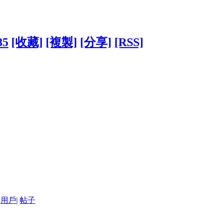
85
[收藏]
[複製]
[分享]
[RSS]
用戶
|
帖子