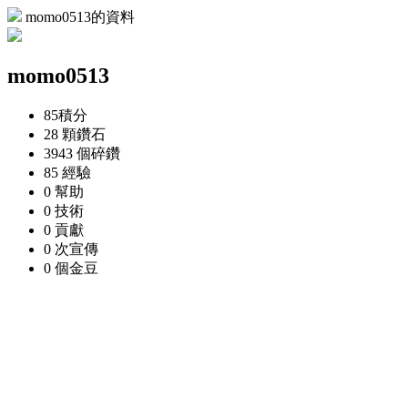
momo0513的資料
momo0513
85
積分
28 顆
鑽石
3943 個
碎鑽
85
經驗
0
幫助
0
技術
0
貢獻
0 次
宣傳
0 個
金豆