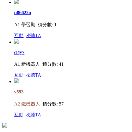
n86622o
A1 學習期
積分數: 1
互動
|
收聽TA
cl4y7
A1 新機器人
積分數: 41
互動
|
收聽TA
v553
A2 鐵機器人
積分數: 57
互動
|
收聽TA