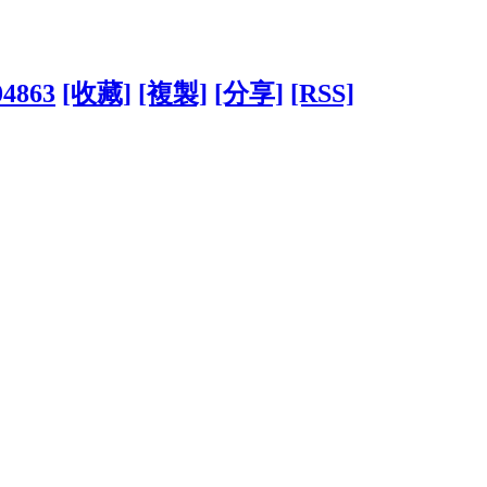
04863
[收藏]
[複製]
[分享]
[RSS]