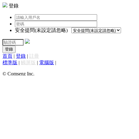
登錄
安全提問(未設定請忽略)
登錄
首頁
|
登錄
|
註冊
標準版
|
觸屏版
|
電腦版
|
© Comsenz Inc.