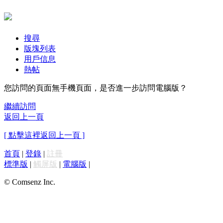
搜尋
版塊列表
用戶信息
熱帖
您訪問的頁面無手機頁面，是否進一步訪問電腦版？
繼續訪問
返回上一頁
[ 點擊這裡返回上一頁 ]
首頁
|
登錄
|
註冊
標準版
|
觸屏版
|
電腦版
|
© Comsenz Inc.