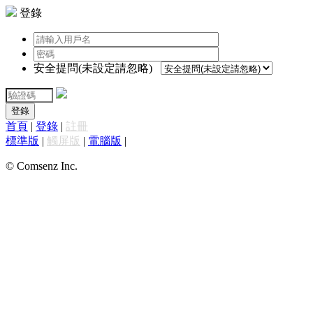
登錄
安全提問(未設定請忽略)
登錄
首頁
|
登錄
|
註冊
標準版
|
觸屏版
|
電腦版
|
© Comsenz Inc.