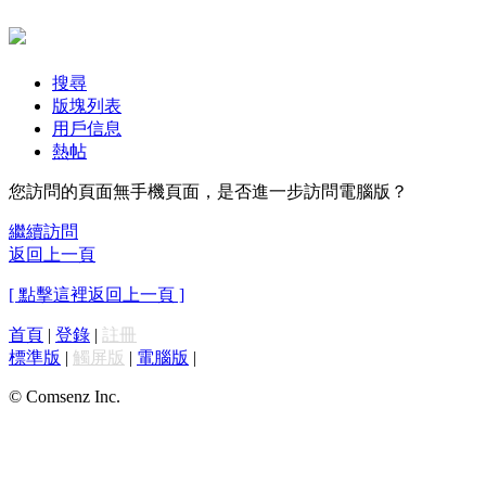
搜尋
版塊列表
用戶信息
熱帖
您訪問的頁面無手機頁面，是否進一步訪問電腦版？
繼續訪問
返回上一頁
[ 點擊這裡返回上一頁 ]
首頁
|
登錄
|
註冊
標準版
|
觸屏版
|
電腦版
|
© Comsenz Inc.