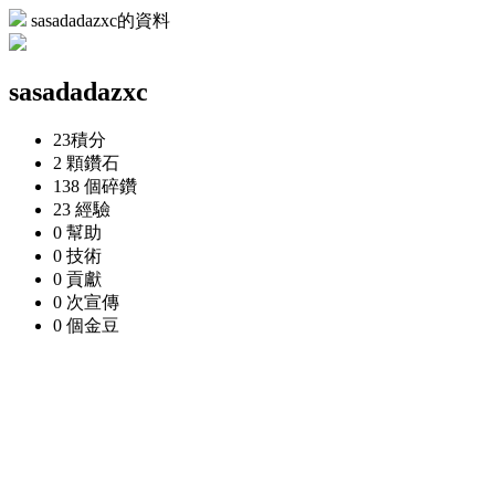
sasadadazxc的資料
sasadadazxc
23
積分
2 顆
鑽石
138 個
碎鑽
23
經驗
0
幫助
0
技術
0
貢獻
0 次
宣傳
0 個
金豆