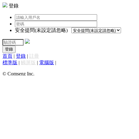
登錄
安全提問(未設定請忽略)
登錄
首頁
|
登錄
|
註冊
標準版
|
觸屏版
|
電腦版
|
© Comsenz Inc.