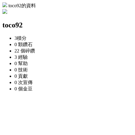
toco92的資料
toco92
3
積分
0 顆
鑽石
22 個
碎鑽
3
經驗
0
幫助
0
技術
0
貢獻
0 次
宣傳
0 個
金豆