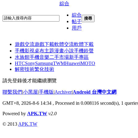
綜合
綜合
搜尋
帖子
用戶
遊戲交流
遊戲下載
軟體交流
軟體下載
手機影視
桌布主題
漫畫小說
手機鈴聲
水族館
手機音樂
二手市場
新手專區
HTC
Sony
Samsung
TWM
Huawei
MOTO
解密技術
繁化技術
請先登錄後才能繼續瀏覽
聯繫我們
|
小黑屋
|
手機版
|
Archiver
|
Android 台灣中文網
GMT+8, 2026-8-6 14:34
, Processed in 0.008116 second(s), 1 quer
Powered by
APK.TW
v2.0
© 2013
APK.TW