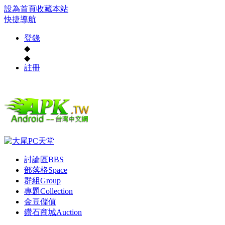
設為首頁
收藏本站
快捷導航
登錄
◆
◆
註冊
討論區
BBS
部落格
Space
群組
Group
專題
Collection
金豆儲值
鑽石商城
Auction