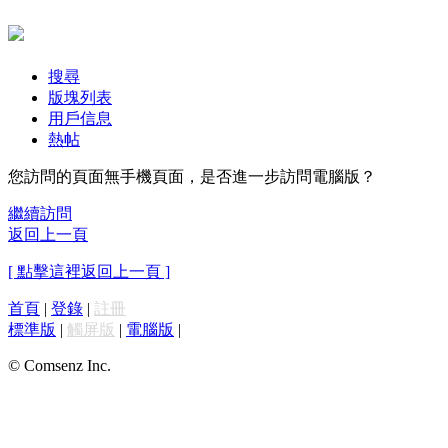
搜尋
版塊列表
用戶信息
熱帖
您訪問的頁面無手機頁面，是否進一步訪問電腦版？
繼續訪問
返回上一頁
[ 點擊這裡返回上一頁 ]
首頁
|
登錄
|
註冊
標準版
|
觸屏版
|
電腦版
|
© Comsenz Inc.