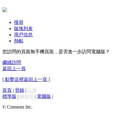
搜尋
版塊列表
用戶信息
熱帖
您訪問的頁面無手機頁面，是否進一步訪問電腦版？
繼續訪問
返回上一頁
[ 點擊這裡返回上一頁 ]
首頁
|
登錄
|
註冊
標準版
|
觸屏版
|
電腦版
|
© Comsenz Inc.